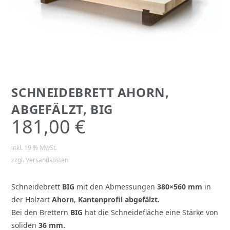
SCHNEIDEBRETT AHORN,
ABGEFÄLZT, BIG
181,00
€
inkl. 19 % MwSt.
zzgl.
Versandkosten
Schneidebrett
BIG
mit den Abmessungen
380×560 mm
in
der Holzart
Ahorn
,
Kantenprofil abgefälzt.
Bei den Brettern
BIG
hat die Schneidefläche eine Stärke von
soliden
36 mm.