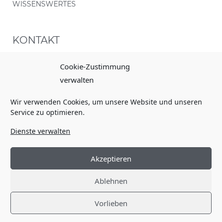
WISSENSWERTES
KONTAKT
0171 28 35 653
Cookie-Zustimmung
verwalten
info@bretterchef.de
Wir verwenden Cookies, um unsere Website und unseren
Service zu optimieren.
ZAHLUNGSARTEN
Dienste verwalten
Akzeptieren
KLIMANEUTRALER PAKETVERSAND
Ablehnen
Vorlieben
©
COPYRIGHT 2021 BRETTERCHEF | WEBSITE BY AAD |